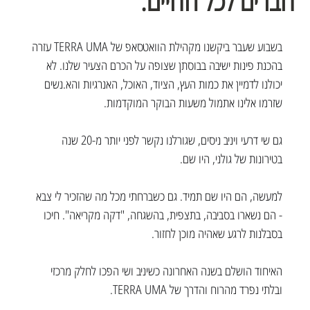
חברים לכל החיים.
בשבוע שעבר ביקשנו מקהילת הוואטסאפ של TERRA UMA עזרה 
בהכנת פינות ישיבה בבוסתן שצופה על הכרם הצעיר שלנו. לא 
יכולנו לדמיין את כמות העץ, הציוד, האוכל, האנרגיות והא.נשים 
שזרמו אלינו אתמול משעות הבוקר המוקדמות. 
גם שי דרעי ויניב ניסים, שגורלנו נקשר לפני יותר מ-20 שנה 
בטירונות של גולני, היו שם. 
למעשה, הם היו שם תמיד. גם כשברחתי מכל מה שהזכיר לי צבא 
- הם נשארו בסביבה, בתצפית, בהשגחה, "דקה מקריאה". חיכו 
בסבלנות לרגע שאהיה מוכן לחזור. 
האיחוד הושלם בשנה האחרונה כשיניב ושי הפכו לחלק מרכזי 
ובלתי נפרד מהרוח והדרך של TERRA UMA.