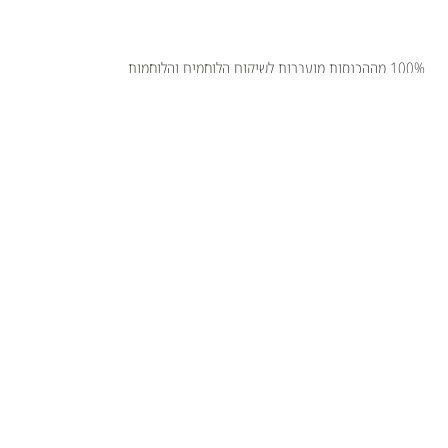
100% מההכנסות מועברות לשיקום הלוחמים והלוחמות
רוצים לקבל עדכונים על הפעילות והתוצרים שלנו לפני כולם?
אימייל
*
כן, רשמו אותי!
*
שליחה