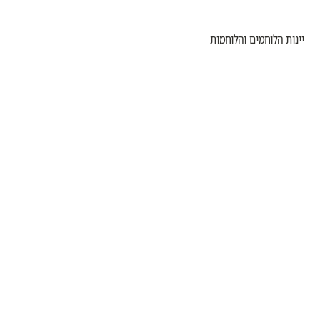
יינות הלוחמים והלוחמות
100% מההכנסות מועברות לשיקום הלוחמים והלוחמות
רוצים לקבל עדכונים על הפעילות והתוצרים שלנו לפני כולם?
אימייל
*