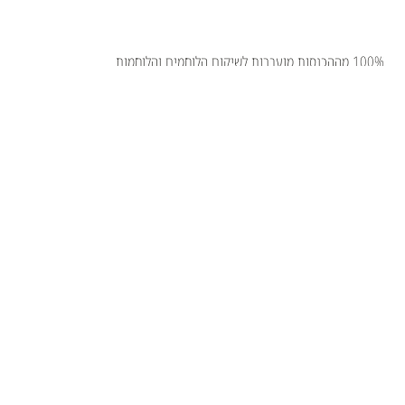
100% מההכנסות מועברות לשיקום הלוחמים והלוחמות
רוצים לקבל עדכונים על הפעילות והתוצרים שלנו לפני כולם?
אימייל
*
כן, רשמו אותי!
*
שליחה