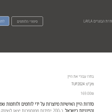
רת הבוגרים LAYLA
לתמ
סיפורי הלוחמים
בחרו עבורי את היין
מק"ט
מק"ט:
TUP2024
TUP2024
מחיר
‏169.00 ‏₪
סדרות היין האישיות מיוצרות על ידי לוחמים ולוחמות שמת
והיינניות בישראל.
כ-200 יחידות ממוספרות יצאו לשיווק מכל סדרה (סה"כ 30 סדרות).