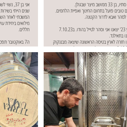
ן 33 ממושב מיצר שבגולן.
אני בן 37, 
ם טובים פועל בתחום החינוך ואפיית הלחמים.
שנים הייתי בשירות 
 לסהר ואבא לדרור הקטנה.
המשכתי לאחר השיר
מילואים ביחידת עו
בקיץ 23' יצאנו אני וסהר לטייל בהודו. ב7.10.23
חללים.
ו בתאילנד.
ו חזרה לארץ בטיסה הראשונה שיצאה מבנגקוק
ה7 באוקטובר תפס
כמו סכין בבטן הרכ
 כחודש, וכמה אירועי לחימה מורכבים,
שלי ובסוף אני הבנ
חררתי.
ובניסיון להבין מה 
מה נשארה איתי ומאז הכל שונה.
הפורץ הזה.
בזכות הסביבה שלי נ
מנסה לעשות את כל 
לסיפור המלא
וליצור. עם כל יום 
העובדה שיש מחר.
לסיפור ה