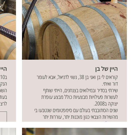
היין של בן
היי
קוראים לי בן ואני בן 38, נשוי לדניאל, אבא לעומר
דור ואיתי.
הנקר
שירתי בסדיר ובמילואים בצנחנים, הייתי שותף
לעשרות פעילויות מבצעיות כולל מבצע עופרת
בעוד
יצוקה ב2008.
לרצו
שנים הסתובבתי בעולם עם סימפטומים שנטבעו בי
מהשירות הצבאי כגון מוכנות יתר, עוררות יתר
אימפולסיביות ועוד.
ב - 7.10.23 בשעות הבוקר הוקפצתי מהבית לדרום