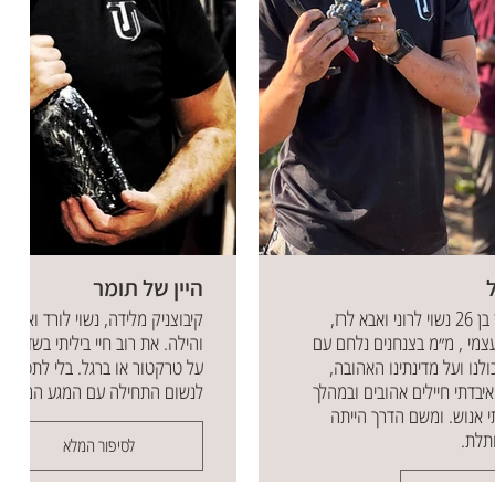
היין של תומר
שמי אוריאל שוקרון בן 26 נשוי לרוני ואבא לרז,
קיבוצניק מלידה, נשוי לורד ואבא לי
ת עצמי , מ״מ בצנחנים נלחם עם
והילה. את רוב חיי ביליתי בשדות 
ולנו ועל מדינתינו האהובה,
על טרקטור או ברגל. בלי לתכנן - 
יבדתי חיילים אהובים ובמהלך
לנשום התחילה עם המגע המחוד
 אנוש. ומשם הדרך הייתה
תלת.
לסיפור המלא
מלא