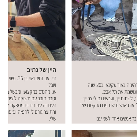
היין של נתיב
היי, אני נתיב ואני בן
גדלתי במשפחה מדהימה באור עקיבא וב20 שנה
ויובל.
ונושמת את תל אביב.
אני מהנדס במקצועי ומבשל בירה,
 לשתות יין, ועכשיו גם לייצר יין..
וטבח חובב עם תשוקה ליצירה ועבו
לראות אנשים שנהנים מהקסם של
העבודה עם הידיים מספקת לי מק
והתוצר גורם לי להנאה וסיפוק ל
ר אנשים אחד לשני עם
שלי.
לסיפור המלא