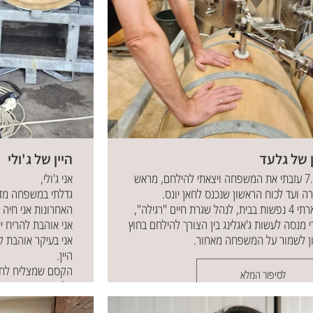
ן של גלעד
היין של ג'ולי
ב7.10 עזבתי את המשפחה ויצאתי להילחם, מראש
אני ג'ולי,
ה ועד לכוח הראשון שנכנס לחאן יונס.
השארתי 4 נפשות בבית, לנהל שגרת חיים "רגילה",
האחרונות אני חיה 
י מנסה לעשות ג'אגלינג בין הצורך להילחם בחוץ
אני אוהבת להריח יין,
ן לשמור על המשפחה מאחור.
אני בעיקר אוהבת 
היין.
הקסם שמצליח לחב
לסיפור המלא
אלגנטיות וחיוך.