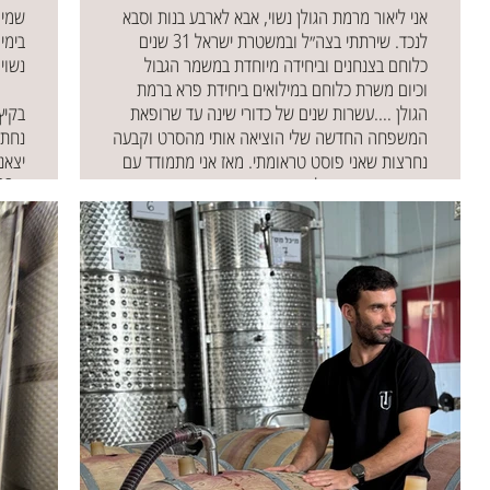
אני ליאור מרמת הגולן נשוי, אבא לארבע בנות וסבא
שמי סתיו, ב
לנכד. שירתתי בצה״ל ובמשטרת ישראל 31 שנים
בימי
כלוחם בצנחנים וביחידה מיוחדת במשמר הגבול
נשוי
וכיום משרת כלוחם במילואים ביחידת פרא ברמת
הגולן ….עשרות שנים של כדורי שינה עד שרופאת
המשפחה החדשה שלי הוציאה אותי מהסרט וקבעה
נחתנ
נחרצות שאני פוסט טראומתי. מאז אני מתמודד עם
יצאנ
שינה מקוטעת וחלקית ועייפות מצטברת שגורמת
וב8.10.23 בערב התחיילתי ביחידה שלי.
לחוסר אנרגיה. לקחתי את עצמי בידיים ואני ממלא
לאחר
את הימים שלי ברכיבת סוסים, ביוגה תרפיה, במעגלי
השת
שיח, טיולים בטבע וגולת הכותרת במסע היין
הלחי
המדהים .שהכניס תקווה ענקית לחיי
לסיפור המלא