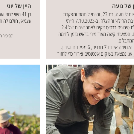
ן של נועה
היין של יוני
קוראים לי נועה, בת 23, והייתי לוחמת ומפקדת
בן 41 נשוי לחני ואבא לאוריה, אופיר ואמי.
בחטיבת החילוץ וההצלה. ב-7.10.2023 הייתי
עצמאי, חולם להיות
סמלת טירונים בבסיס זיקים לאחר שירות של 2.4
, ונפצעתי קשה מאוד מירי בראש בזמן לחימה
לסיפור ה
המחבלים.
מה איבדנו 7 חברים, 6 מפקדים וטירון.
 אני נמצאת בשיקום אינטנסיבי וארוך כדי לחזור
ם כמה שיותר טוב!
לסיפור המלא