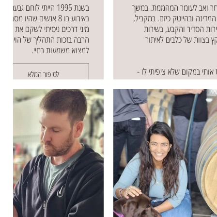
נשוי לשחר ואב לעומר המהממת. במשך
בשנת 1995 הייתי לוחם גבע
המדינה ובהייטק כיזם. במקביל,
באירוע בו 8 אנשים שהיו מסבי
ות הסדיר והקבע, בשירות
מיני דרכים ניסיתי לשקם את עצמי 
קץ בצוות של כלבים לאיתור
הרבה בזכות התהליך של הוינותר
למצוא משמעות בחיי.
 אותי במקום שלא ציפיתי לו -
לסיפור המלא
ה. בסוף הסבב הראשון הסביבה
ו שמשהו שונה. התחלתי בטיפול
קורה ואיך אני עוצר את שטף הדם
כנסתי לאיזשהו כיוון שיקומי. אני
מה שאני יכול כדי להמשיך
שעובר, אני לומד ומקבל את
מלא