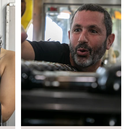
עם החברים לצוות לתוך התופת של אותו היום.
המראות, הלחץ והחוויות מאותו יום ככל הנראה
נחרטו בי וכעבור 20 יום התחילו לי התקפי חרדה
חזקים שלבסוף גרמו לי לעצור ולהושיט יד לעזרה.
לאחר שנתיים של טיפולים וחזרה מדורגת לשגרה
מצאתי את תומר ואת עמותת טרה אומה ומשם הכל
היסטוריה.
לסיפור המלא