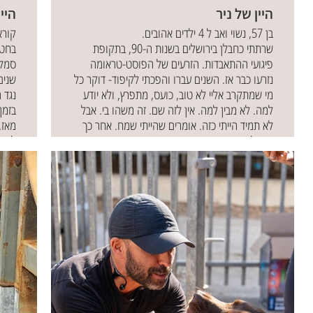
היין של ניר
היי
בן 57, נשוי ואב ל 4 ילדים אהובים.
שרתתי כחבלן בירושלים בשנות ה-90, בתקופת
פיגועי ההתאבדות. הזרעים של הפוסט-טראומה
נזרעו כבר אז. השנים עברו והפכתי לקיפוד- דוקר כל
שנים
מי שמתקרב אליי לא טוב, כועס, מתפרץ, ולא יודע
נגד 
למה. לא מבין למה. אין לזה שם. זה משהו בי. אבל
בזמן הלחי
לא תמיד הייתי כזה. אומרים שהייתי שמח. אחר כך
מאז,
כבר לא.
לחיי
לפני כשש שנים מצאתי את השם. יש לי
פוסט-טרואמה. כשיש שם, אפשר להתחיל להבין,
ללמוד, לקרוא, ואז להבין יותר, לטפל. מה אני מרגיש,
מה מחזק ותומך, מה לא, מה לומר לסובבים אותי
כדי שיבינו ויכילו אותי ברגעים פחות טובים וגם, ולא
פחות חשוב, להבין יותר את מה שעברו היקרים לי
בשנותי הקוצניות, לדעת שגם להם היה לא פשוט.
אני כבר 30 שנה במסע. צעד צעד לעבר מקום יציב
ובטוח. בתוכי, עם יקיריי ובעולם.