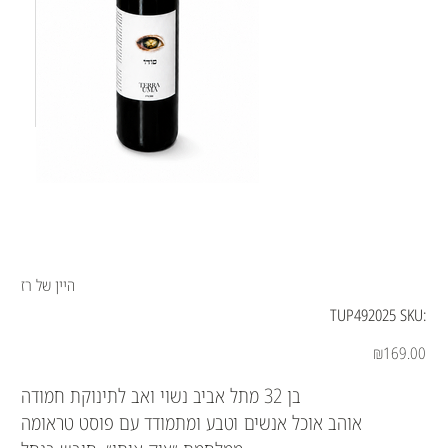
היין של רז
SKU
TUP492025
SKU:
TUP492025
Price
₪169.00
בן 32 מתל אביב נשוי ואב לתינוקת חמודה
אוהב אוכל אנשים וטבע ומתמודד עם פוסט טראומה