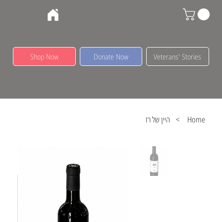
Shop Now
Donate Now
Veterans' Stories
Home
>
היין של רז