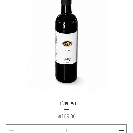
היין של רז
Price
₪169.00