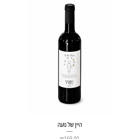
היין של נועה
Price
₪169.00