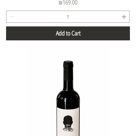
Price
₪169.00
Add to Cart