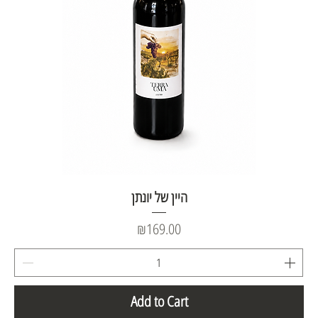
היין של יונתן
Price
₪169.00
Add to Cart