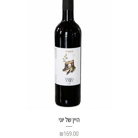
היין של יוני
Price
₪169.00