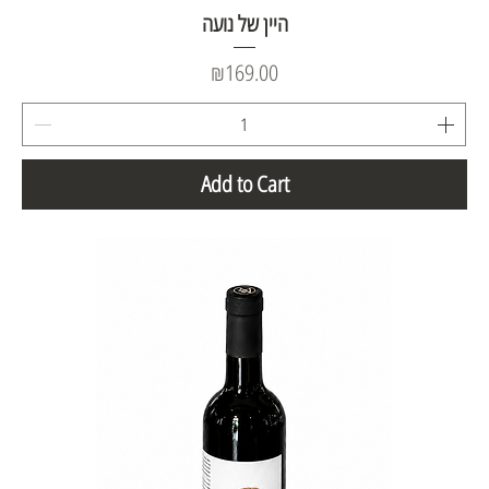
היין של נועה
Price
₪169.00
Add to Cart