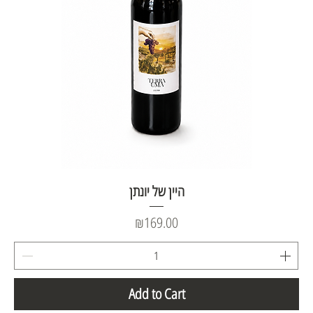
היין של יונתן
Price
₪169.00
Add to Cart