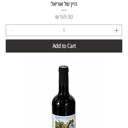
היין של אוריאל
Price
₪169.00
Add to Cart