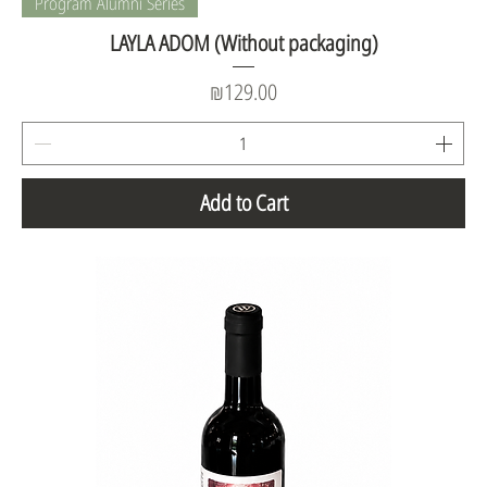
Program Alumni Series
LAYLA ADOM (Without packaging)
Price
₪129.00
Add to Cart