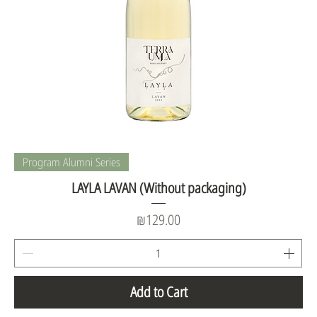
Program Alumni Series
LAYLA LAVAN (Without packaging)
Price
₪129.00
Add to Cart