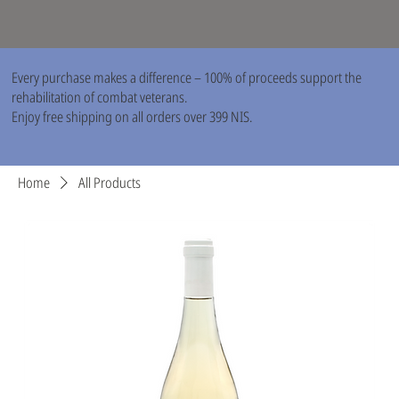
Every purchase makes a difference – 100% of proceeds support the
rehabilitation of combat veterans.
Enjoy free shipping on all orders over 399 NIS.
Home
All Products