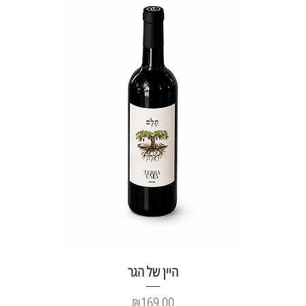
היין של הגר
Price
₪169.00